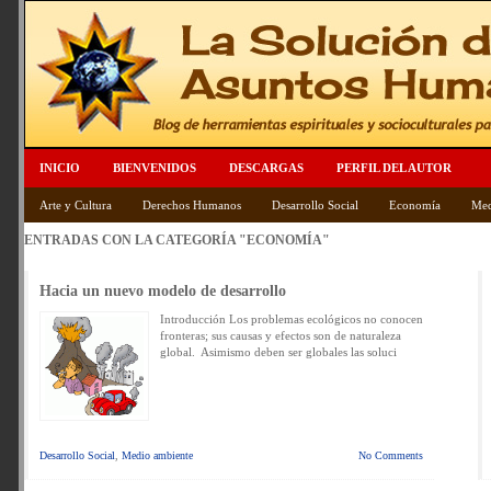
INICIO
BIENVENIDOS
DESCARGAS
PERFIL DEL AUTOR
Arte y Cultura
Derechos Humanos
Desarrollo Social
Economía
Med
ENTRADAS CON LA CATEGORÍA
"ECONOMÍA"
Hacia un nuevo modelo de desarrollo
Introducción Los problemas ecológicos no conocen
fronteras; sus causas y efectos son de naturaleza
global. Asimismo deben ser globales las soluci
Desarrollo Social
,
Medio ambiente
No Comments