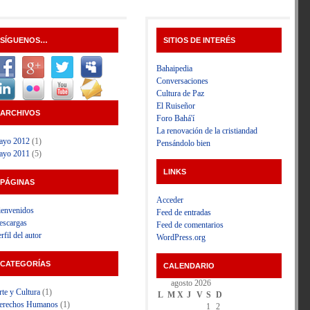
SÍGUENOS…
SITIOS DE INTERÉS
Bahaipedia
Conversaciones
Cultura de Paz
El Ruiseñor
ARCHIVOS
Foro Bahá'í
La renovación de la cristiandad
ayo 2012
(1)
Pensándolo bien
ayo 2011
(5)
LINKS
PÁGINAS
Acceder
ienvenidos
Feed de entradas
escargas
Feed de comentarios
rfil del autor
WordPress.org
CATEGORÍAS
CALENDARIO
agosto 2026
te y Cultura
(1)
L
M
X
J
V
S
D
erechos Humanos
(1)
1
2