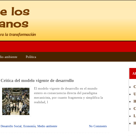
io ambiente
Política
A
Crítica del modelo vigente de desarrollo
C
El modelo vigente de desarrollo en el mundo
entero es consecuencia directa del paradigma
U
mecanicista, por cuanto fragmenta y simplifica la
H
realidad, l
C
L
H
Desarrollo Social
,
Economía
,
Medio ambiente
No Comments